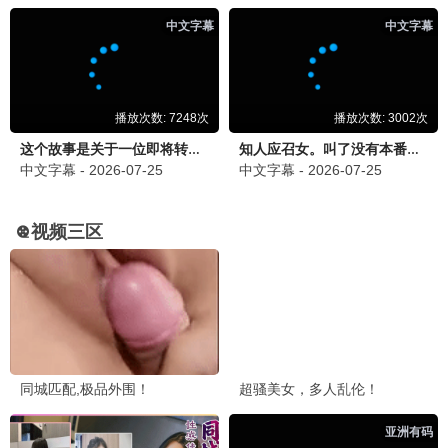
爱情
更新时间：2026-07-09